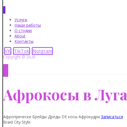
Услуги
Наши работы
О студии
About
Контакты
VK
TikTok
Notgram
Copyright © 2026
Афрокосы в Луг
Афропрически
Брейды
Дреды
DE косы
Афрокудри
Записаться
Braid City Style