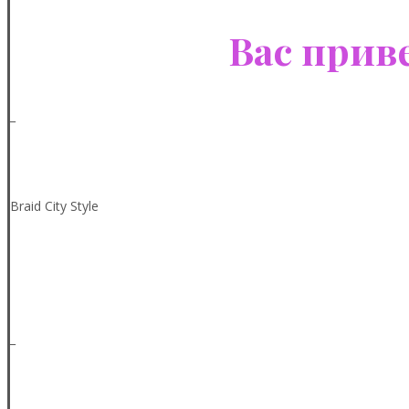
Вас приве
_
Braid City Style
_